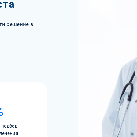
ста
ти решение в
%
 подбор
лечения