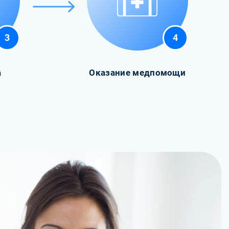
3
4
а
Оказание медпомощи