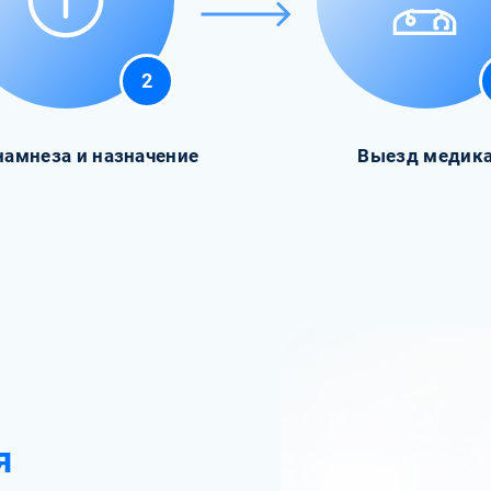
2
намнеза и назначение
Выезд медик
я