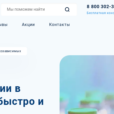
8 800 302-
Бесплатная конс
ывы
Акции
Контакты
козависимых
ии в
быстро и