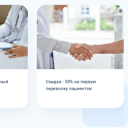
рный
Скидка - 30% на первую
а
перевозку пациентов